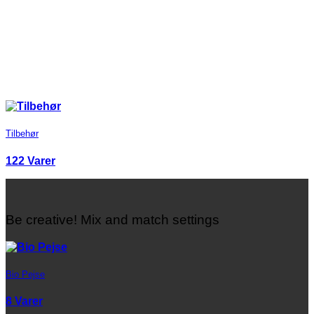
Tilbehør
122 Varer
Be creative! Mix and match settings
Bio Pejse
8 Varer