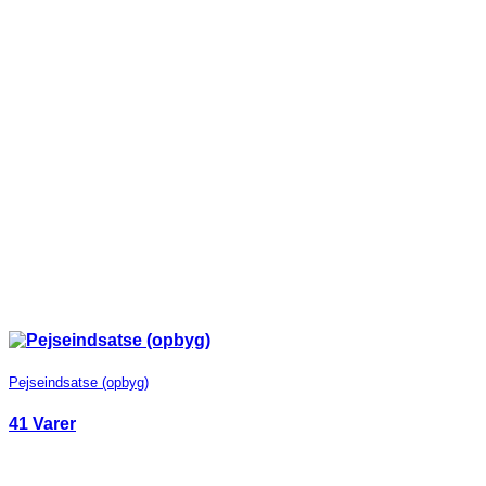
Pejseindsatse (opbyg)
41 Varer