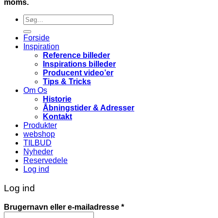
moms.
Søg
efter:
Forside
Inspiration
Reference billeder
Inspirations billeder
Producent video’er
Tips & Tricks
Om Os
Historie
Åbningstider & Adresser
Kontakt
Produkter
webshop
TILBUD
Nyheder
Reservedele
Log ind
Log ind
Påkrævet
Brugernavn eller e-mailadresse
*