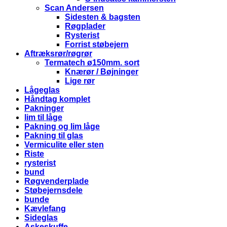
Scan Andersen
Sidesten & bagsten
Røgplader
Rysterist
Forrist støbejern
Aftræksrør/røgrør
Termatech ø150mm. sort
Knærør / Bøjninger
Lige rør
Lågeglas
Håndtag komplet
Pakninger
lim til låge
Pakning og lim låge
Pakning til glas
Vermiculite eller sten
Riste
rysterist
bund
Røgvenderplade
Støbejernsdele
bunde
Kævlefang
Sideglas
Askeskuffe