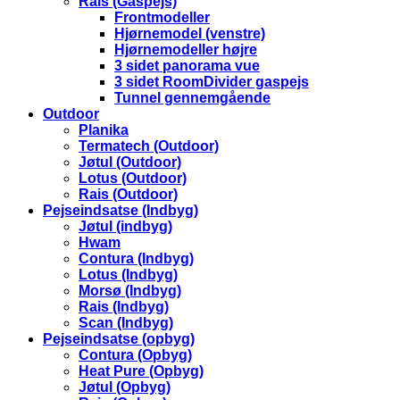
Rais (Gaspejs)
Frontmodeller
Hjørnemodel (venstre)
Hjørnemodeller højre
3 sidet panorama vue
3 sidet RoomDivider gaspejs
Tunnel gennemgående
Outdoor
Planika
Termatech (Outdoor)
Jøtul (Outdoor)
Lotus (Outdoor)
Rais (Outdoor)
Pejseindsatse (Indbyg)
Jøtul (indbyg)
Hwam
Contura (Indbyg)
Lotus (Indbyg)
Morsø (Indbyg)
Rais (Indbyg)
Scan (Indbyg)
Pejseindsatse (opbyg)
Contura (Opbyg)
Heat Pure (Opbyg)
Jøtul (Opbyg)