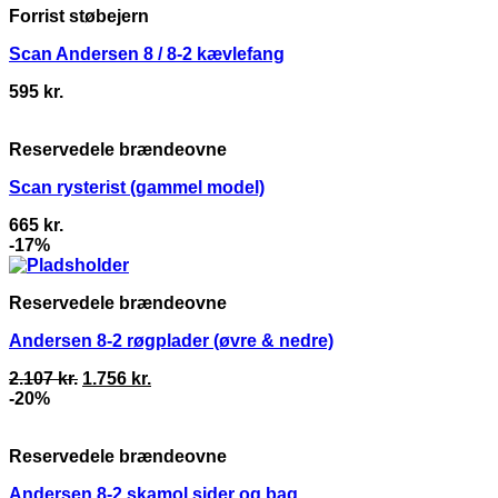
Forrist støbejern
Scan Andersen 8 / 8-2 kævlefang
595
kr.
Reservedele brændeovne
Scan rysterist (gammel model)
665
kr.
-17%
Reservedele brændeovne
Andersen 8-2 røgplader (øvre & nedre)
Original
Current
2.107
kr.
1.756
kr.
price
price
-20%
was:
is:
2.107 kr..
1.756 kr..
Reservedele brændeovne
Andersen 8-2 skamol sider og bag