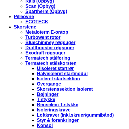
Rais (Opbyg)
Scan (Opbyg)
Spartherm (Opbyg)
Pilleovne
ECOTECK
Skorstene
Metaloterm E-ontop
Turbowent rotor
Bluechimney røgsuger
Draftbooster røgsuger
Exodraft røgsuger
Termatech stålforing
Termatech stålskorsten
Uisoleret startrør
Halvisoleret startmodul
Isoleret startsektion
Overgange
Skorstenssektion isoleret
Bøjninger
T-stykke
Renselem T-stykke
Isoleringskrave
Loftkraver (inkl.skruer/gummibånd)
Styr & forankringer
Konsol