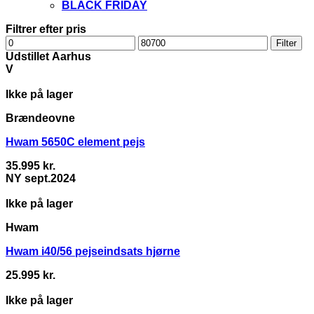
BLACK FRIDAY
Filtrer efter pris
Mindste
Højeste
Filter
pris
pris
Udstillet Aarhus
V
Ikke på lager
Brændeovne
Hwam 5650C element pejs
35.995
kr.
NY sept.2024
Ikke på lager
Hwam
Hwam i40/56 pejseindsats hjørne
25.995
kr.
Ikke på lager