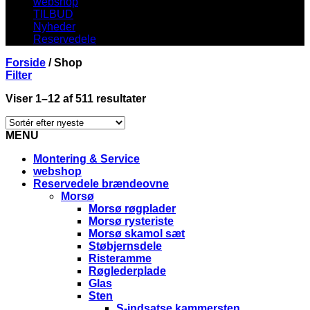
webshop
TILBUD
Nyheder
Reservedele
Forside
/
Shop
Filter
Viser 1–12 af 511 resultater
MENU
Montering & Service
webshop
Reservedele brændeovne
Morsø
Morsø røgplader
Morsø rysteriste
Morsø skamol sæt
Støbjernsdele
Risteramme
Røglederplade
Glas
Sten
S-indsatse kammersten