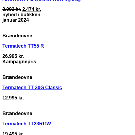
Original
Current
3.092
kr.
2.474
kr.
price
price
nyhed i butikken
was:
is:
januar 2024
3.092 kr..
2.474 kr..
Brændeovne
Termatech TT55 R
26.995
kr.
Kampagnepris
Brændeovne
Termatech TT 30G Classic
12.995
kr.
Brændeovne
Termatech TT23RGW
19.495
kr.