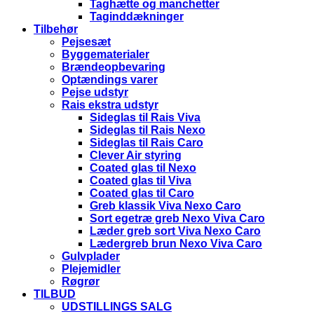
Taghætte og manchetter
Taginddækninger
Tilbehør
Pejsesæt
Byggematerialer
Brændeopbevaring
Optændings varer
Pejse udstyr
Rais ekstra udstyr
Sideglas til Rais Viva
Sideglas til Rais Nexo
Sideglas til Rais Caro
Clever Air styring
Coated glas til Nexo
Coated glas til Viva
Coated glas til Caro
Greb klassik Viva Nexo Caro
Sort egetræ greb Nexo Viva Caro
Læder greb sort Viva Nexo Caro
Lædergreb brun Nexo Viva Caro
Gulvplader
Plejemidler
Røgrør
TILBUD
UDSTILLINGS SALG