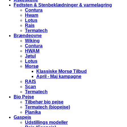
Fedtsten & Stenbeklædninger & varmelagring
Contura
Hwam
Lotus
Rais
Termatech
Brændeovne
Wiking
Contura
HWAM
Jøtul
Lotus
Morsø
Klassiske Morsø Tilbud
April - Maj kampagne
RAIS
Scan
Termatech
Bio Pejse
Tilbehør bio pejse
Termatech (biopejse)
Planika
Gaspejs
Udstillings modeller