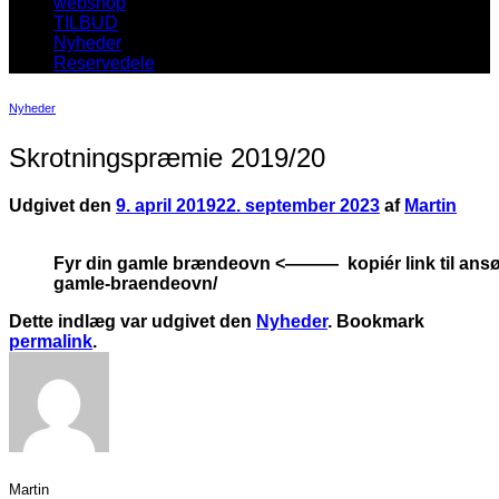
webshop
TILBUD
Nyheder
Reservedele
Nyheder
Skrotningspræmie 2019/20
Udgivet den
9. april 2019
22. september 2023
af
Martin
Fyr din gamle brændeovn <——— kopiér link til ansø
gamle-braendeovn/
Dette indlæg var udgivet den
Nyheder
. Bookmark
permalink
.
Martin