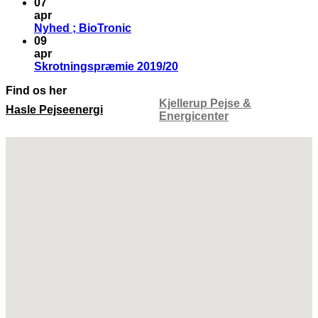
07
apr
Nyhed ; BioTronic
09
apr
Skrotningspræmie 2019/20
Find os her
Kjellerup Pejse &
Hasle Pejseenergi
Energicenter