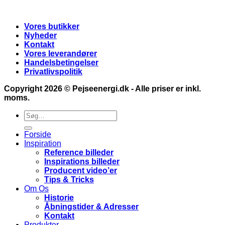
Vores butikker
Nyheder
Kontakt
Vores leverandører
Handelsbetingelser
Privatlivspolitik
Copyright 2026 ©
Pejseenergi.dk
- Alle priser er inkl.
moms.
Søg
efter:
Forside
Inspiration
Reference billeder
Inspirations billeder
Producent video’er
Tips & Tricks
Om Os
Historie
Åbningstider & Adresser
Kontakt
Produkter