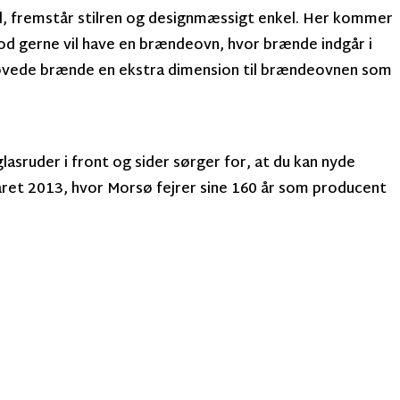
l, fremstår stilren og designmæssigt enkel. Her kommer
mod gerne vil have en brændeovn, hvor brænde indgår i
løvede brænde en ekstra dimension til brændeovnen som
asruder i front og sider sørger for, at du kan nyde
året 2013, hvor Morsø fejrer sine 160 år som producent