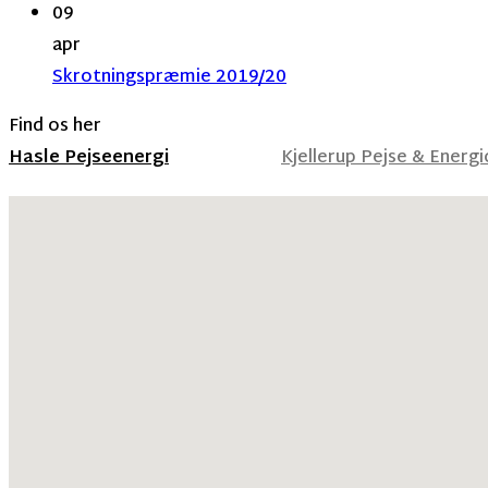
09
apr
Skrotningspræmie 2019/20
Find os her
Hasle Pejseenergi
Kjellerup Pejse & Energ