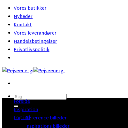
Fortsæt
Vores butikker
til
Nyheder
indhold
Kontakt
Vores leverandører
Handelsbetingelser
Privatlivspolitik
Søg
Forside
efter:
Inspiration
Log ind
Reference billeder
Inspirations billeder