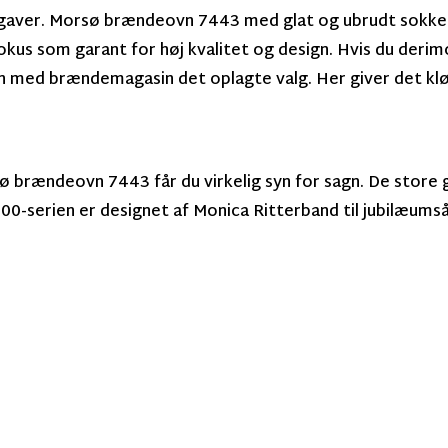
dgaver. Morsø brændeovn 7443 med glat og ubrudt sokke
okus som garant for høj kvalitet og design. Hvis du deri
n med brændemagasin det oplagte valg. Her giver det k
 brændeovn 7443 får du virkelig syn for sagn. De store gl
0-serien er designet af Monica Ritterband til jubilæums