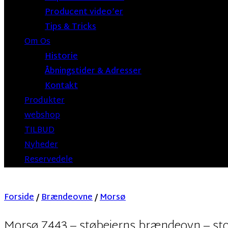
Producent video’er
Tips & Tricks
Om Os
Historie
Åbningstider & Adresser
Kontakt
Produkter
webshop
TILBUD
Nyheder
Reservedele
Forside
/
Brændeovne
/
Morsø
Morsø 7443 – støbejerns brændeovn – sto