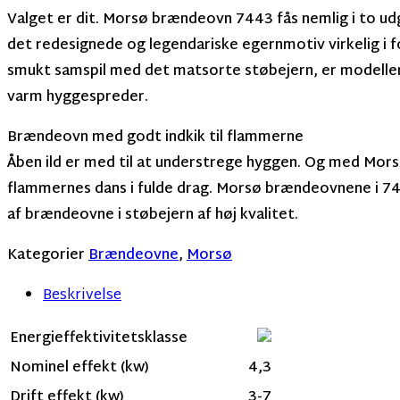
Valget er dit. Morsø brændeovn 7443 fås nemlig i to u
det redesignede og legendariske egernmotiv virkelig i f
smukt samspil med det matsorte støbejern, er modelle
varm hyggespreder.
Brændeovn med godt indkik til flammerne
Åben ild er med til at understrege hyggen. Og med Morsø
flammernes dans i fulde drag. Morsø brændeovnene i 740
af brændeovne i støbejern af høj kvalitet.
Kategorier
Brændeovne
,
Morsø
Beskrivelse
Energieffektivitetsklasse
Nominel effekt (kw)
4,3
Drift effekt (kw)
3-7