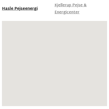
Kjellerup Pejse &
Hasle Pejseenergi
Energicenter