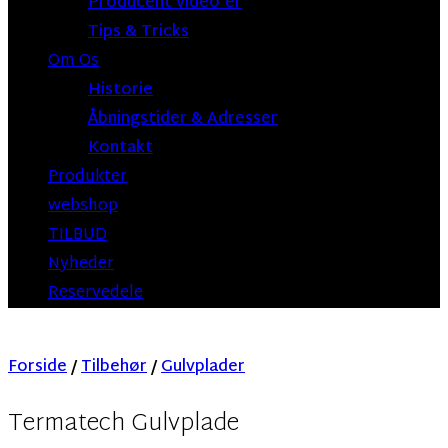
Producent video’er
Tips & Tricks
Om Os
Historie
Åbningstider & Adresser
Kontakt
Produkter
webshop
TILBUD
Nyheder
Reservedele
Forside
/
Tilbehør
/
Gulvplader
Termatech Gulvplade