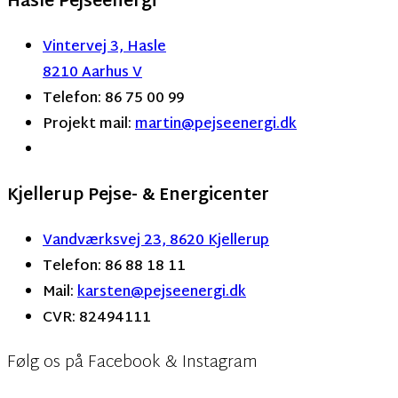
Hasle Pejseenergi
Vintervej 3, Hasle
8210 Aarhus V
Telefon: 86 75 00 99
Projekt mail:
martin
@pejseenergi.dk
Kjellerup Pejse- & Energicenter
Vandværksvej 23, 8620 Kjellerup
Telefon: 86 88 18 11
Mail:
karsten@pejseenergi.dk
CVR: 82494111
Følg os på Facebook & Instagram