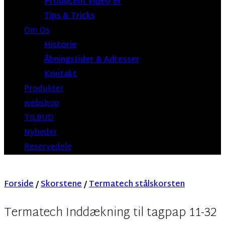
Producent video’er
Tips & Tricks
Om Os
Historie
Åbningstider & Adresser
Kontakt
Produkter
webshop
TILBUD
Nyheder
Reservedele
Forside
/
Skorstene
/
Termatech stålskorsten
Termatech Inddækning til tagpap 11-32