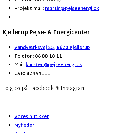
Telefon: 86 75 00 99
Projekt mail:
martin
@pejseenergi.dk
Kjellerup Pejse- & Energicenter
Vandværksvej 23, 8620 Kjellerup
Telefon: 86 88 18 11
Mail:
karsten@pejseenergi.dk
CVR: 82494111
Følg os på Facebook & Instagram
Vores butikker
Nyheder