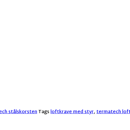
ch stålskorsten
Tags
loftkrave med styr
,
termatech lof