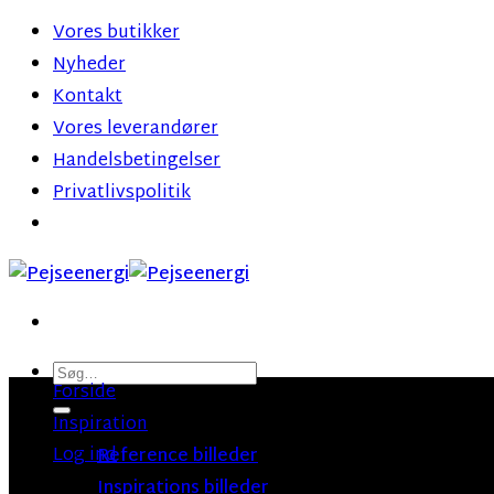
Fortsæt
Vores butikker
til
Nyheder
indhold
Kontakt
Vores leverandører
Handelsbetingelser
Privatlivspolitik
Søg
Forside
efter:
Inspiration
Log ind
Reference billeder
Inspirations billeder