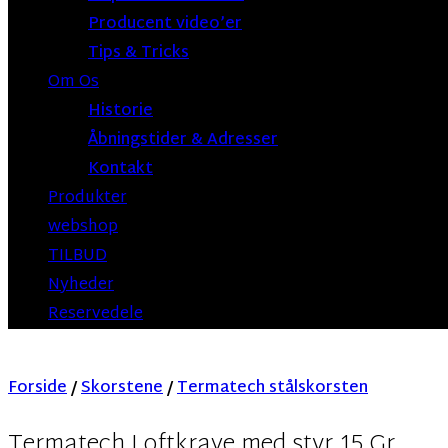
Producent video’er
Tips & Tricks
Om Os
Historie
Åbningstider & Adresser
Kontakt
Produkter
webshop
TILBUD
Nyheder
Reservedele
Forside
/
Skorstene
/
Termatech stålskorsten
Termatech Loftkrave med styr 15 Gr.