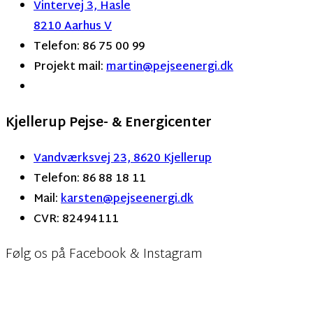
Vintervej 3, Hasle
8210 Aarhus V
Telefon: 86 75 00 99
Projekt mail:
martin
@pejseenergi.dk
Kjellerup Pejse- & Energicenter
Vandværksvej 23, 8620 Kjellerup
Telefon: 86 88 18 11
Mail:
karsten@pejseenergi.dk
CVR: 82494111
Følg os på Facebook & Instagram