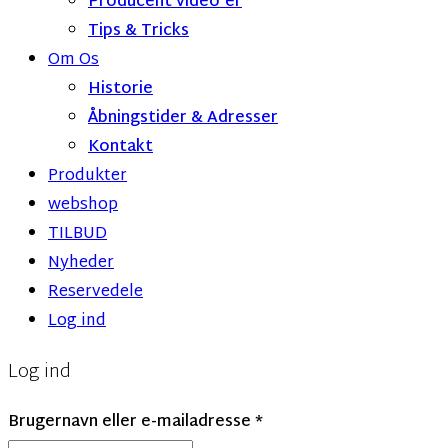
Producent video’er
Tips & Tricks
Om Os
Historie
Åbningstider & Adresser
Kontakt
Produkter
webshop
TILBUD
Nyheder
Reservedele
Log ind
Log ind
Påkrævet
Brugernavn eller e-mailadresse
*