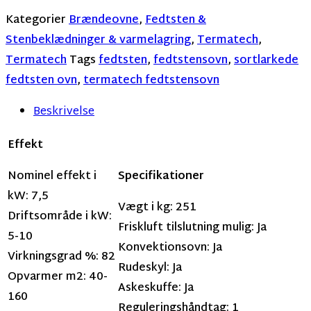
Kategorier
Brændeovne
,
Fedtsten &
Stenbeklædninger & varmelagring
,
Termatech
,
Termatech
Tags
fedtsten
,
fedtstensovn
,
sortlarkede
fedtsten ovn
,
termatech fedtstensovn
Beskrivelse
Effekt
Nominel effekt i
Specifikationer
kW: 7,5
Vægt i kg: 251
Driftsområde i kW:
Friskluft tilslutning mulig: Ja
5-10
Konvektionsovn: Ja
Virkningsgrad %: 82
Rudeskyl: Ja
Opvarmer m2: 40-
Askeskuffe: Ja
160
Reguleringshåndtag: 1