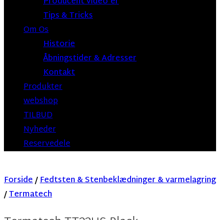
Producent video’er
Tips & Tricks
Om Os
Historie
Åbningstider & Adresser
Kontakt
Produkter
webshop
TILBUD
Nyheder
Reservedele
Forside
/
Fedtsten & Stenbeklædninger & varmelagring
/
Termatech