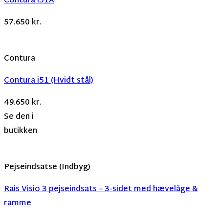
Contura i51A
57.650
kr.
Contura
Contura i51 (Hvidt stål)
49.650
kr.
Se den i
butikken
Pejseindsatse (Indbyg)
Rais Visio 3 pejseindsats – 3-sidet med hævelåge &
ramme