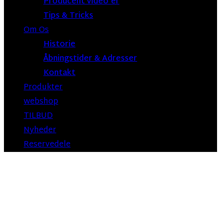
Producent video’er
Tips & Tricks
Om Os
Historie
Åbningstider & Adresser
Kontakt
Produkter
webshop
TILBUD
Nyheder
Reservedele