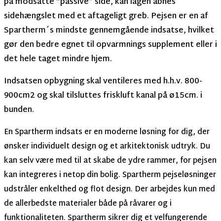
på modsatte “passive” side, kan lågen åbnes
sidehængslet med et aftageligt greb. Pejsen er en af
Spartherm´s mindste gennemgående indsatse, hvilket
gør den bedre egnet til opvarmnings supplement eller i
det hele taget mindre hjem.
Indsatsen opbygning skal ventileres med h.h.v. 800-
900cm2 og skal tilsluttes friskluft kanal på ø15cm. i
bunden.
En Spartherm indsats er en moderne løsning for dig, der
ønsker individuelt design og et arkitektonisk udtryk. Du
kan selv være med til at skabe de ydre rammer, for pejsen
kan integreres i netop din bolig. Spartherm pejseløsninger
udstråler enkelthed og flot design. Der arbejdes kun med
de allerbedste materialer både på råvarer og i
funktionaliteten. Spartherm sikrer dig et velfungerende