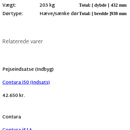
Vægt:
203 kg
Total: [ dybde ]
432 mm
Dørtype:
Hæve/sænke dør
Total: [ bredde ]
930 mm
Relaterede varer
Pejseindsatse (Indbyg)
Contura i50 (Indsats)
42.650
kr.
Contura