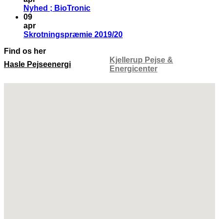
Nyhed ; BioTronic
09
apr
Skrotningspræmie 2019/20
Find os her
Kjellerup Pejse &
Hasle Pejseenergi
Energicenter