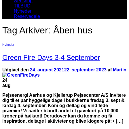
webshop
TILBUD
Nyheder
Reservedele
Tag Arkiver:
Åben hus
Nyheder
Green Fire Days 3-4 September
Udgivet den
24. august 2021
22. september 2023
af
Martin
24
aug
Pejseenergi Aarhus og Kjellerup Pejsecenter A/S invitere
dig til et par hyggelige dage i butikkerne fredag 3. sept &
lørdag 4. september. Kom og deltag og vind fede
præmier! Vi sætter blandt andet et gavekort på 10.000
kroner på højkant! Derudover kan du komme og få
inspiration, deltage i aktivteter og blive klogere på: • […]