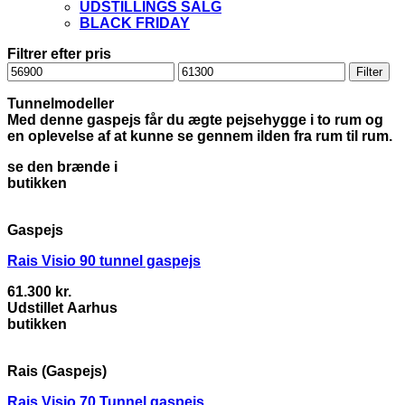
UDSTILLINGS SALG
BLACK FRIDAY
Filtrer efter pris
Mindste
Højeste
Filter
pris
pris
Tunnelmodeller
Med denne gaspejs får du ægte pejsehygge i to rum og
en oplevelse af at kunne se gennem ilden fra rum til rum.
se den brænde i
butikken
Gaspejs
Rais Visio 90 tunnel gaspejs
61.300
kr.
Udstillet Aarhus
butikken
Rais (Gaspejs)
Rais Visio 70 Tunnel gaspejs