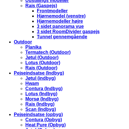
Udstillings modeller
Rais (Gaspejs)
Frontmodeller
Hjørnemodel (venstre)
Hjørnemodeller højre
3 sidet panorama vue
3 sidet RoomDivider gaspejs
Tunnel gennemgående
Outdoor
Planika
Termatech (Outdoor)
Jøtul (Outdoor)
Lotus (Outdoor)
Rais (Outdoor)
Pejseindsatse (Indbyg)
Jøtul (indbyg)
Hwam
Contura (Indbyg)
Lotus (Indbyg)
Morsø (Indbyg)
Rais (Indbyg)
Scan (Indbyg)
Pejseindsatse (opbyg)
Contura (Opbyg)
Heat Pure (Opbyg)