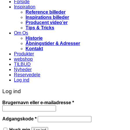
Forside
Inspiration
Reference billeder
Inspirations billeder
Producent video’er
Tips & Tricks
Om Os
Historie
Åbningstider & Adresser
Kontakt
Produkter
webshop
TILBUD
Nyheder
Reservedele
Log ind
Log ind
Påkrævet
Brugernavn eller e-mailadresse
*
Påkrævet
Adgangskode
*
Husk mig