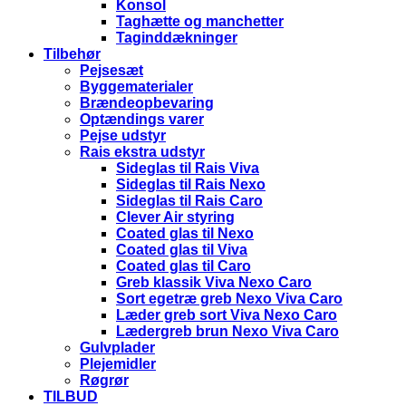
Konsol
Taghætte og manchetter
Taginddækninger
Tilbehør
Pejsesæt
Byggematerialer
Brændeopbevaring
Optændings varer
Pejse udstyr
Rais ekstra udstyr
Sideglas til Rais Viva
Sideglas til Rais Nexo
Sideglas til Rais Caro
Clever Air styring
Coated glas til Nexo
Coated glas til Viva
Coated glas til Caro
Greb klassik Viva Nexo Caro
Sort egetræ greb Nexo Viva Caro
Læder greb sort Viva Nexo Caro
Lædergreb brun Nexo Viva Caro
Gulvplader
Plejemidler
Røgrør
TILBUD