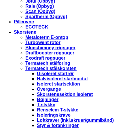
Jøtul (Opbyg)
Rais (Opbyg)
Scan (Opbyg)
Spartherm (Opbyg)
Pilleovne
ECOTECK
Skorstene
Metaloterm E-ontop
Turbowent rotor
Bluechimney røgsuger
Draftbooster røgsuger
Exodraft røgsuger
Termatech stålforing
Termatech stålskorsten
Uisoleret startrør
Halvisoleret startmodul
Isoleret startsektion
Overgange
Skorstenssektion isoleret
Bøjninger
T-stykke
Renselem T-stykke
Isoleringskrave
Loftkraver (inkl.skruer/gummibånd)
Styr & forankringer