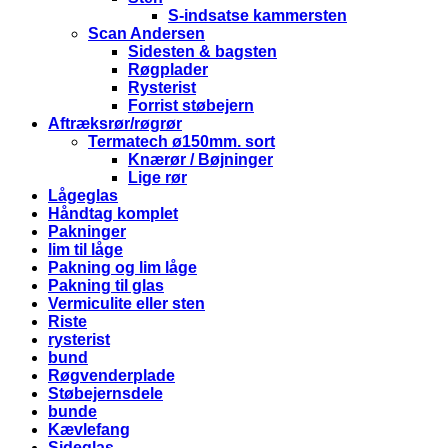
S-indsatse kammersten
Scan Andersen
Sidesten & bagsten
Røgplader
Rysterist
Forrist støbejern
Aftræksrør/røgrør
Termatech ø150mm. sort
Knærør / Bøjninger
Lige rør
Lågeglas
Håndtag komplet
Pakninger
lim til låge
Pakning og lim låge
Pakning til glas
Vermiculite eller sten
Riste
rysterist
bund
Røgvenderplade
Støbejernsdele
bunde
Kævlefang
Sideglas