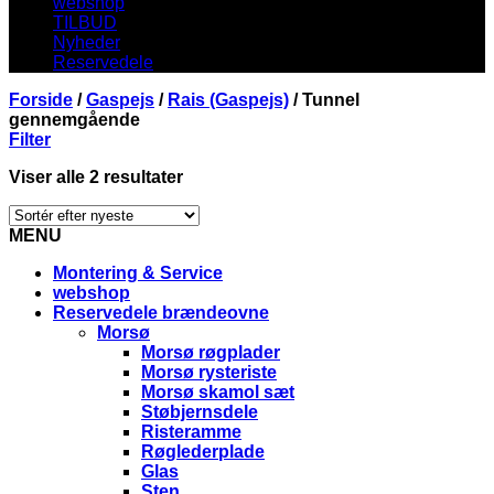
webshop
TILBUD
Nyheder
Reservedele
Forside
/
Gaspejs
/
Rais (Gaspejs)
/
Tunnel
gennemgående
Filter
Viser alle 2 resultater
MENU
Montering & Service
webshop
Reservedele brændeovne
Morsø
Morsø røgplader
Morsø rysteriste
Morsø skamol sæt
Støbjernsdele
Risteramme
Røglederplade
Glas
Sten