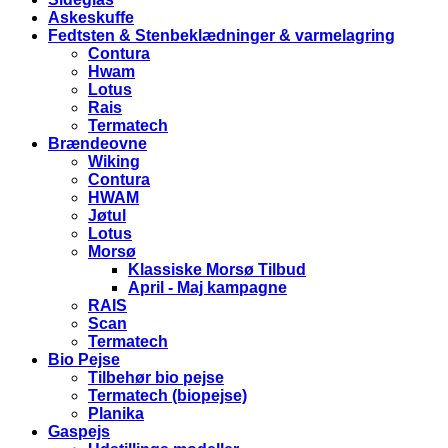
Askeskuffe
Fedtsten & Stenbeklædninger & varmelagring
Contura
Hwam
Lotus
Rais
Termatech
Brændeovne
Wiking
Contura
HWAM
Jøtul
Lotus
Morsø
Klassiske Morsø Tilbud
April - Maj kampagne
RAIS
Scan
Termatech
Bio Pejse
Tilbehør bio pejse
Termatech (biopejse)
Planika
Gaspejs