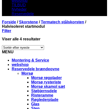
webshop
TILBUD
Nyheder
Reservedele
Forside
/
Skorstene
/
Termatech stålskorsten
/
Halvisoleret startmodul
Filter
Viser alle 4 resultater
MENU
Montering & Service
webshop
Reservedele brændeovne
Morsø
Morsø røgplader
Morsø rysteriste
Morsø skamol sæt
Støbjernsdele
Risteramme
Røglederplade
Glas
Sten