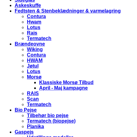
Askeskuffe
Fedtsten & Stenbeklædninger & varmelagring
Contura
Hwam
Lotus
Rais
Termatech
Brændeovne
Wiking
Contura
HWAM
Jøtul
Lotus
Morsø
Klassiske Morsø Tilbud
April - Maj kampagne
RAIS
Scan
Termatech
Bio Pejse
Tilbehør bio pejse
Termatech (biopejse)
Planika
Gaspejs