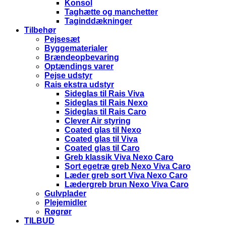
Konsol
Taghætte og manchetter
Taginddækninger
Tilbehør
Pejsesæt
Byggematerialer
Brændeopbevaring
Optændings varer
Pejse udstyr
Rais ekstra udstyr
Sideglas til Rais Viva
Sideglas til Rais Nexo
Sideglas til Rais Caro
Clever Air styring
Coated glas til Nexo
Coated glas til Viva
Coated glas til Caro
Greb klassik Viva Nexo Caro
Sort egetræ greb Nexo Viva Caro
Læder greb sort Viva Nexo Caro
Lædergreb brun Nexo Viva Caro
Gulvplader
Plejemidler
Røgrør
TILBUD