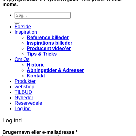
moms.
Søg
efter:
Forside
Inspiration
Reference billeder
Inspirations billeder
Producent video’er
Tips & Tricks
Om Os
Historie
Åbningstider & Adresser
Kontakt
Produkter
webshop
TILBUD
Nyheder
Reservedele
Log ind
Log ind
Påkrævet
Brugernavn eller e-mailadresse
*