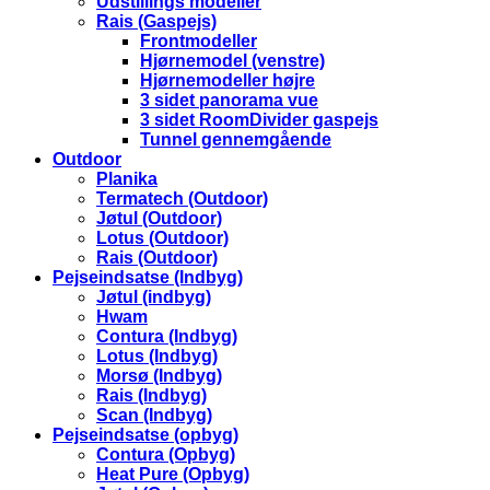
Udstillings modeller
Rais (Gaspejs)
Frontmodeller
Hjørnemodel (venstre)
Hjørnemodeller højre
3 sidet panorama vue
3 sidet RoomDivider gaspejs
Tunnel gennemgående
Outdoor
Planika
Termatech (Outdoor)
Jøtul (Outdoor)
Lotus (Outdoor)
Rais (Outdoor)
Pejseindsatse (Indbyg)
Jøtul (indbyg)
Hwam
Contura (Indbyg)
Lotus (Indbyg)
Morsø (Indbyg)
Rais (Indbyg)
Scan (Indbyg)
Pejseindsatse (opbyg)
Contura (Opbyg)
Heat Pure (Opbyg)