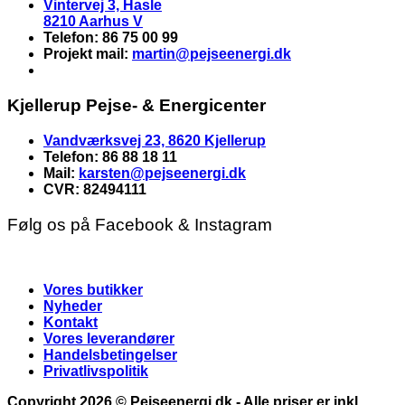
Vintervej 3, Hasle
8210 Aarhus V
Telefon: 86 75 00 99
Projekt mail:
martin
@pejseenergi.dk
Kjellerup Pejse- & Energicenter
Vandværksvej 23, 8620 Kjellerup
Telefon: 86 88 18 11
Mail:
karsten@pejseenergi.dk
CVR: 82494111
Følg os på Facebook & Instagram
Vores butikker
Nyheder
Kontakt
Vores leverandører
Handelsbetingelser
Privatlivspolitik
Copyright 2026 ©
Pejseenergi.dk
- Alle priser er inkl.