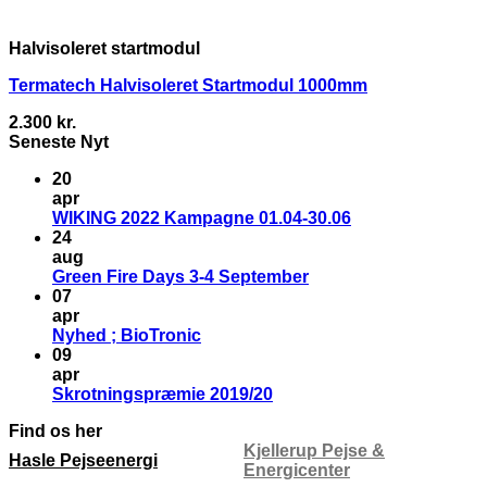
Halvisoleret startmodul
Termatech Halvisoleret Startmodul 1000mm
2.300
kr.
Seneste Nyt
20
apr
WIKING 2022 Kampagne 01.04-30.06
24
aug
Green Fire Days 3-4 September
07
apr
Nyhed ; BioTronic
09
apr
Skrotningspræmie 2019/20
Find os her
Kjellerup Pejse &
Hasle Pejseenergi
Energicenter