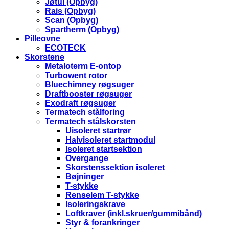
Jøtul (Opbyg)
Rais (Opbyg)
Scan (Opbyg)
Spartherm (Opbyg)
Pilleovne
ECOTECK
Skorstene
Metaloterm E-ontop
Turbowent rotor
Bluechimney røgsuger
Draftbooster røgsuger
Exodraft røgsuger
Termatech stålforing
Termatech stålskorsten
Uisoleret startrør
Halvisoleret startmodul
Isoleret startsektion
Overgange
Skorstenssektion isoleret
Bøjninger
T-stykke
Renselem T-stykke
Isoleringskrave
Loftkraver (inkl.skruer/gummibånd)
Styr & forankringer