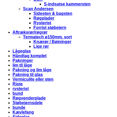
S-indsatse kammersten
Scan Andersen
Sidesten & bagsten
Røgplader
Rysterist
Forrist støbejern
Aftræksrør/røgrør
Termatech ø150mm. sort
Knærør / Bøjninger
Lige rør
Lågeglas
Håndtag komplet
Pakninger
lim til låge
Pakning og lim låge
Pakning til glas
Vermiculite eller sten
Riste
rysterist
bund
Røgvenderplade
Støbejernsdele
bunde
Kævlefang
Sideglas