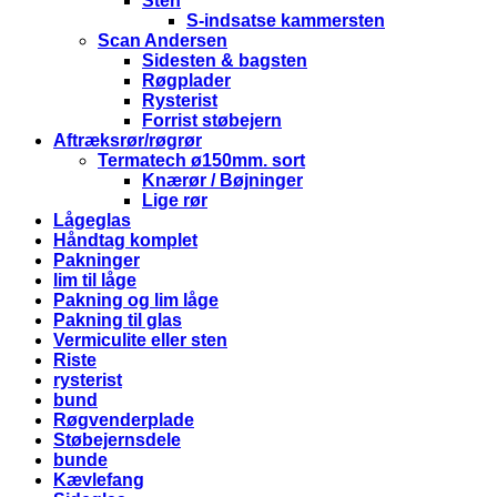
Sten
S-indsatse kammersten
Scan Andersen
Sidesten & bagsten
Røgplader
Rysterist
Forrist støbejern
Aftræksrør/røgrør
Termatech ø150mm. sort
Knærør / Bøjninger
Lige rør
Lågeglas
Håndtag komplet
Pakninger
lim til låge
Pakning og lim låge
Pakning til glas
Vermiculite eller sten
Riste
rysterist
bund
Røgvenderplade
Støbejernsdele
bunde
Kævlefang