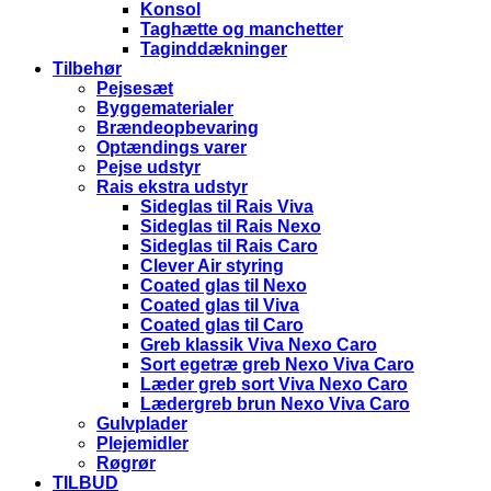
Konsol
Taghætte og manchetter
Taginddækninger
Tilbehør
Pejsesæt
Byggematerialer
Brændeopbevaring
Optændings varer
Pejse udstyr
Rais ekstra udstyr
Sideglas til Rais Viva
Sideglas til Rais Nexo
Sideglas til Rais Caro
Clever Air styring
Coated glas til Nexo
Coated glas til Viva
Coated glas til Caro
Greb klassik Viva Nexo Caro
Sort egetræ greb Nexo Viva Caro
Læder greb sort Viva Nexo Caro
Lædergreb brun Nexo Viva Caro
Gulvplader
Plejemidler
Røgrør
TILBUD