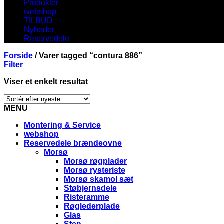
Produkter
webshop
TILBUD
Nyheder
Reservedele
Forside
/
Varer tagged “contura 886”
Filter
Viser et enkelt resultat
MENU
Montering & Service
webshop
Reservedele brændeovne
Morsø
Morsø røgplader
Morsø rysteriste
Morsø skamol sæt
Støbjernsdele
Risteramme
Røglederplade
Glas