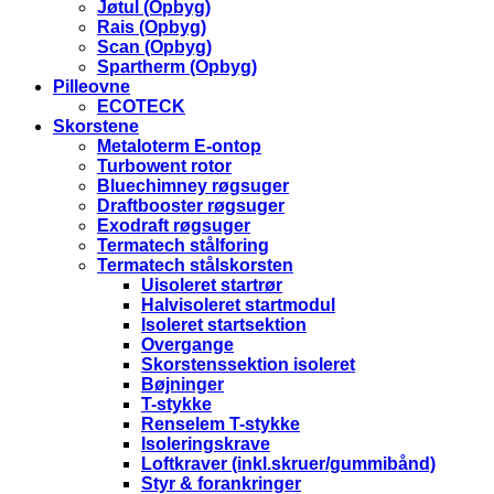
Jøtul (Opbyg)
Rais (Opbyg)
Scan (Opbyg)
Spartherm (Opbyg)
Pilleovne
ECOTECK
Skorstene
Metaloterm E-ontop
Turbowent rotor
Bluechimney røgsuger
Draftbooster røgsuger
Exodraft røgsuger
Termatech stålforing
Termatech stålskorsten
Uisoleret startrør
Halvisoleret startmodul
Isoleret startsektion
Overgange
Skorstenssektion isoleret
Bøjninger
T-stykke
Renselem T-stykke
Isoleringskrave
Loftkraver (inkl.skruer/gummibånd)
Styr & forankringer