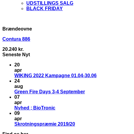
UDSTILLINGS SALG
BLACK FRIDAY
Brændeovne
Contura 886
20.240
kr.
Seneste Nyt
20
apr
WIKING 2022 Kampagne 01.04-30.06
24
aug
Green Fire Days 3-4 September
07
apr
Nyhed ; BioTronic
09
apr
Skrotningspræmie 2019/20