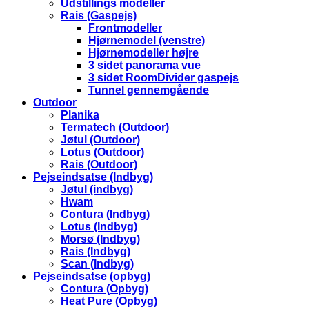
Udstillings modeller
Rais (Gaspejs)
Frontmodeller
Hjørnemodel (venstre)
Hjørnemodeller højre
3 sidet panorama vue
3 sidet RoomDivider gaspejs
Tunnel gennemgående
Outdoor
Planika
Termatech (Outdoor)
Jøtul (Outdoor)
Lotus (Outdoor)
Rais (Outdoor)
Pejseindsatse (Indbyg)
Jøtul (indbyg)
Hwam
Contura (Indbyg)
Lotus (Indbyg)
Morsø (Indbyg)
Rais (Indbyg)
Scan (Indbyg)
Pejseindsatse (opbyg)
Contura (Opbyg)
Heat Pure (Opbyg)