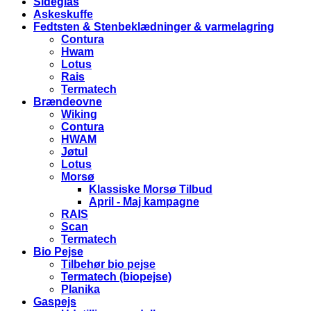
Sideglas
Askeskuffe
Fedtsten & Stenbeklædninger & varmelagring
Contura
Hwam
Lotus
Rais
Termatech
Brændeovne
Wiking
Contura
HWAM
Jøtul
Lotus
Morsø
Klassiske Morsø Tilbud
April - Maj kampagne
RAIS
Scan
Termatech
Bio Pejse
Tilbehør bio pejse
Termatech (biopejse)
Planika
Gaspejs