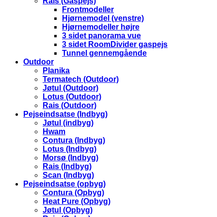
Rais (Gaspejs)
Frontmodeller
Hjørnemodel (venstre)
Hjørnemodeller højre
3 sidet panorama vue
3 sidet RoomDivider gaspejs
Tunnel gennemgående
Outdoor
Planika
Termatech (Outdoor)
Jøtul (Outdoor)
Lotus (Outdoor)
Rais (Outdoor)
Pejseindsatse (Indbyg)
Jøtul (indbyg)
Hwam
Contura (Indbyg)
Lotus (Indbyg)
Morsø (Indbyg)
Rais (Indbyg)
Scan (Indbyg)
Pejseindsatse (opbyg)
Contura (Opbyg)
Heat Pure (Opbyg)
Jøtul (Opbyg)