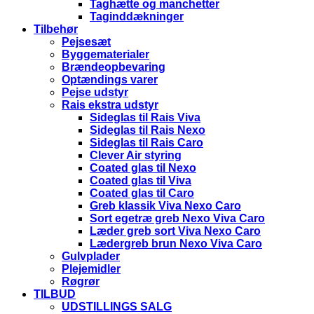
Taghætte og manchetter
Taginddækninger
Tilbehør
Pejsesæt
Byggematerialer
Brændeopbevaring
Optændings varer
Pejse udstyr
Rais ekstra udstyr
Sideglas til Rais Viva
Sideglas til Rais Nexo
Sideglas til Rais Caro
Clever Air styring
Coated glas til Nexo
Coated glas til Viva
Coated glas til Caro
Greb klassik Viva Nexo Caro
Sort egetræ greb Nexo Viva Caro
Læder greb sort Viva Nexo Caro
Lædergreb brun Nexo Viva Caro
Gulvplader
Plejemidler
Røgrør
TILBUD
UDSTILLINGS SALG