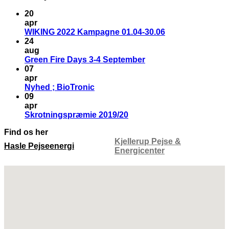
20
apr
WIKING 2022 Kampagne 01.04-30.06
24
aug
Green Fire Days 3-4 September
07
apr
Nyhed ; BioTronic
09
apr
Skrotningspræmie 2019/20
Find os her
Kjellerup Pejse &
Hasle Pejseenergi
Energicenter