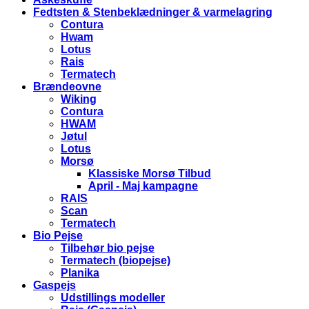
Fedtsten & Stenbeklædninger & varmelagring
Contura
Hwam
Lotus
Rais
Termatech
Brændeovne
Wiking
Contura
HWAM
Jøtul
Lotus
Morsø
Klassiske Morsø Tilbud
April - Maj kampagne
RAIS
Scan
Termatech
Bio Pejse
Tilbehør bio pejse
Termatech (biopejse)
Planika
Gaspejs
Udstillings modeller