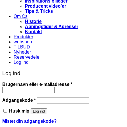
Inspirations billeder
Producent video’er
Tips & Tricks
Om Os
Historie
Åbningstider & Adresser
Kontakt
Produkter
webshop
TILBUD
Nyheder
Reservedele
Log ind
Log ind
Påkrævet
Brugernavn eller e-mailadresse
*
Påkrævet
Adgangskode
*
Husk mig
Log ind
Mistet din adgangskode?