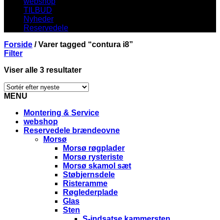
webshop
TILBUD
Nyheder
Reservedele
Forside
/
Varer tagged “contura i8”
Filter
Viser alle 3 resultater
MENU
Montering & Service
webshop
Reservedele brændeovne
Morsø
Morsø røgplader
Morsø rysteriste
Morsø skamol sæt
Støbjernsdele
Risteramme
Røglederplade
Glas
Sten
S-indsatse kammersten