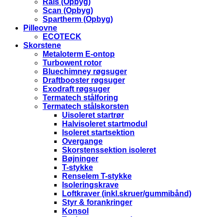
Rais (Opbyg)
Scan (Opbyg)
Spartherm (Opbyg)
Pilleovne
ECOTECK
Skorstene
Metaloterm E-ontop
Turbowent rotor
Bluechimney røgsuger
Draftbooster røgsuger
Exodraft røgsuger
Termatech stålforing
Termatech stålskorsten
Uisoleret startrør
Halvisoleret startmodul
Isoleret startsektion
Overgange
Skorstenssektion isoleret
Bøjninger
T-stykke
Renselem T-stykke
Isoleringskrave
Loftkraver (inkl.skruer/gummibånd)
Styr & forankringer
Konsol