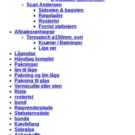
Scan Andersen
Sidesten & bagsten
Røgplader
Rysterist
Forrist støbejern
Aftræksrør/røgrør
Termatech ø150mm. sort
Knærør / Bøjninger
Lige rør
Lågeglas
Håndtag komplet
Pakninger
lim til låge
Pakning og lim låge
Pakning til glas
Vermiculite eller sten
Riste
rysterist
bund
Røgvenderplade
Støbejernsdele
bunde
Kævlefang
Sideglas
Askeskuffe