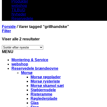
Produkter
webshop
TILBUD
Nyheder
Reservedele
Forside
/
Varer tagged “grillhandske”
Filter
Viser alle 2 resultater
MENU
Montering & Service
webshop
Reservedele brændeovne
Morsø
Morsø røgplader
Morsø rysteriste
Morsø skamol sæt
Støbjernsdele
Risteramme
Røglederplade
Glas