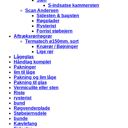
Sten
S-indsatse kammersten
Scan Andersen
Sidesten & bagsten
Røgplader
Rysterist
Forrist støbejern
Aftræksrør/røgrør
Termatech ø150mm. sort
Knærør / Bøjninger
Lige rør
Lågeglas
Håndtag komplet
Pakninger
lim til låge
Pakning og lim låge
Pakning til glas
Vermiculite eller sten
Riste
rysterist
bund
Røgvenderplade
Støbejernsdele
bunde
Kævlefang