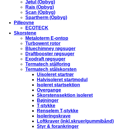
Jøtul (Opbyg)
Rais (Opbyg)
Scan (Opbyg)
Spartherm (Opbyg)
Pilleovne
ECOTECK
Skorstene
Metaloterm E-ontop
Turbowent rotor
Bluechimney røgsuger
Draftbooster røgsuger
Exodraft røgsuger
Termatech stålforing
Termatech stålskorsten
Uisoleret startrør
Halvisoleret startmodul
Isoleret startsektion
Overgange
Skorstenssektion isoleret
Bøjninger
T-stykke
Renselem T-stykke
Isoleringskrave
Loftkraver (inkl.skruer/gummibånd)
Styr & forankringer