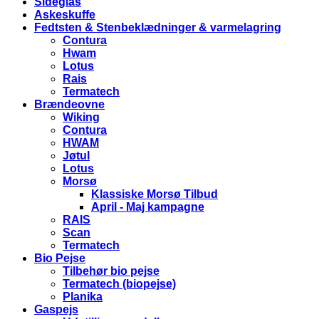
Sideglas
Askeskuffe
Fedtsten & Stenbeklædninger & varmelagring
Contura
Hwam
Lotus
Rais
Termatech
Brændeovne
Wiking
Contura
HWAM
Jøtul
Lotus
Morsø
Klassiske Morsø Tilbud
April - Maj kampagne
RAIS
Scan
Termatech
Bio Pejse
Tilbehør bio pejse
Termatech (biopejse)
Planika
Gaspejs