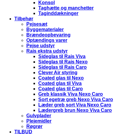
Konsol
Taghætte og manchetter
Taginddækninger
Tilbehør
Pejsesæt
Byggematerialer
Brændeopbevaring
Optændings varer
Pejse udstyr
Rais ekstra udstyr
Sideglas til Rais Viva
Sideglas til Rais Nexo
Sideglas til Rais Caro
Clever Air styring
Coated glas til Nexo
Coated glas til Viva
Coated glas til Caro
Greb klassik Viva Nexo Caro
Sort egetræ greb Nexo Viva Caro
Læder greb sort Viva Nexo Caro
Lædergreb brun Nexo Viva Caro
Gulvplader
Plejemidler
Røgrør
TILBUD