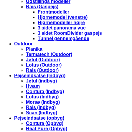
Udstillings modeller
Rais (Gaspejs)
Frontmodeller
Hjørnemodel (venstre)
Hjørnemodeller højre
3 sidet panorama vue
3 sidet RoomDivider gaspejs
Tunnel gennemgående
Outdoor
Planika
Termatech (Outdoor)
Jøtul (Outdoor)
Lotus (Outdoor)
Rais (Outdoor)
Pejseindsatse (Indbyg)
Jøtul (indbyg)
Hwam
Contura (Indbyg)
Lotus (Indbyg)
Morsø (Indbyg)
Rais (Indbyg)
Scan (Indbyg)
Pejseindsatse (opbyg)
Contura (Opbyg)
Heat Pure (Opbyg)