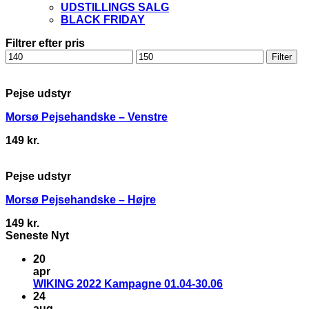
UDSTILLINGS SALG
BLACK FRIDAY
Filtrer efter pris
Mindste
Højeste
Filter
pris
pris
Pejse udstyr
Morsø Pejsehandske – Venstre
149
kr.
Pejse udstyr
Morsø Pejsehandske – Højre
149
kr.
Seneste Nyt
20
apr
WIKING 2022 Kampagne 01.04-30.06
24
aug