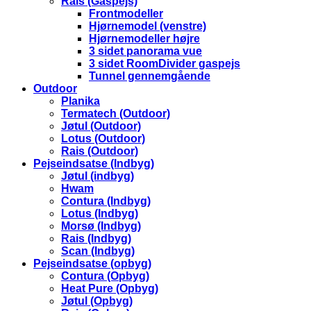
Rais (Gaspejs)
Frontmodeller
Hjørnemodel (venstre)
Hjørnemodeller højre
3 sidet panorama vue
3 sidet RoomDivider gaspejs
Tunnel gennemgående
Outdoor
Planika
Termatech (Outdoor)
Jøtul (Outdoor)
Lotus (Outdoor)
Rais (Outdoor)
Pejseindsatse (Indbyg)
Jøtul (indbyg)
Hwam
Contura (Indbyg)
Lotus (Indbyg)
Morsø (Indbyg)
Rais (Indbyg)
Scan (Indbyg)
Pejseindsatse (opbyg)
Contura (Opbyg)
Heat Pure (Opbyg)
Jøtul (Opbyg)