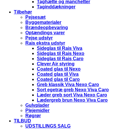
Taghætte og manchetter
Taginddækninger
Tilbehør
Pejsesæt
Byggematerialer
Brændeopbevaring
Optændings varer
Pejse udstyr
Rais ekstra udstyr
Sideglas til Rais Viva
Sideglas til Rais Nexo
Sideglas til Rais Caro
Clever Air styring
Coated glas til Nexo
Coated glas til Viva
Coated glas til Caro
Greb klassik Viva Nexo Caro
Sort egetræ greb Nexo Viva Caro
Læder greb sort Viva Nexo Caro
Lædergreb brun Nexo Viva Caro
Gulvplader
Plejemidler
Røgrør
TILBUD
UDSTILLINGS SALG