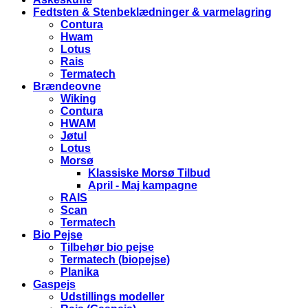
Fedtsten & Stenbeklædninger & varmelagring
Contura
Hwam
Lotus
Rais
Termatech
Brændeovne
Wiking
Contura
HWAM
Jøtul
Lotus
Morsø
Klassiske Morsø Tilbud
April - Maj kampagne
RAIS
Scan
Termatech
Bio Pejse
Tilbehør bio pejse
Termatech (biopejse)
Planika
Gaspejs
Udstillings modeller