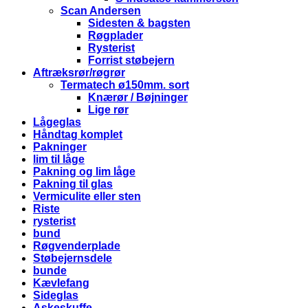
Scan Andersen
Sidesten & bagsten
Røgplader
Rysterist
Forrist støbejern
Aftræksrør/røgrør
Termatech ø150mm. sort
Knærør / Bøjninger
Lige rør
Lågeglas
Håndtag komplet
Pakninger
lim til låge
Pakning og lim låge
Pakning til glas
Vermiculite eller sten
Riste
rysterist
bund
Røgvenderplade
Støbejernsdele
bunde
Kævlefang
Sideglas
Askeskuffe