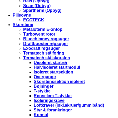
Rais (Opbyg)
Scan (Opbyg)
Spartherm (Opbyg)
Pilleovne
ECOTECK
Skorstene
Metaloterm E-ontop
Turbowent rotor
Bluechimney røgsuger
Draftbooster røgsuger
Exodraft røgsuger
Termatech stålforing
Termatech stålskorsten
Uisoleret startrør
Halvisoleret startmodul
Isoleret startsektion
Overgange
Skorstenssektion isoleret
Bøjninger
T-stykke
Renselem T-stykke
Isoleringskrave
Loftkraver (inkl.skruer/gummibånd)
Styr & forankringer
Konsol