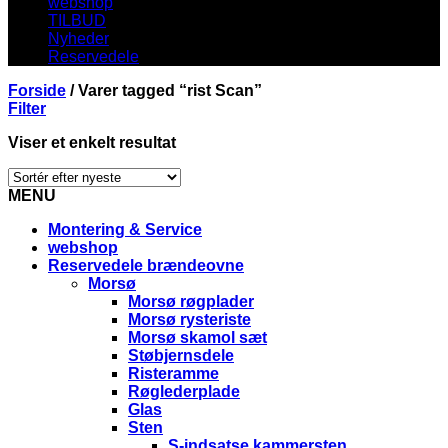
webshop
TILBUD
Nyheder
Reservedele
Forside
/
Varer tagged “rist Scan”
Filter
Viser et enkelt resultat
MENU
Montering & Service
webshop
Reservedele brændeovne
Morsø
Morsø røgplader
Morsø rysteriste
Morsø skamol sæt
Støbjernsdele
Risteramme
Røglederplade
Glas
Sten
S-indsatse kammersten