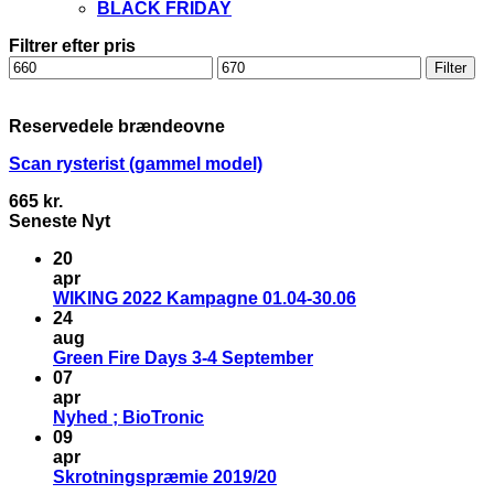
BLACK FRIDAY
Filtrer efter pris
Mindste
Højeste
Filter
pris
pris
Reservedele brændeovne
Scan rysterist (gammel model)
665
kr.
Seneste Nyt
20
apr
WIKING 2022 Kampagne 01.04-30.06
24
aug
Green Fire Days 3-4 September
07
apr
Nyhed ; BioTronic
09
apr
Skrotningspræmie 2019/20