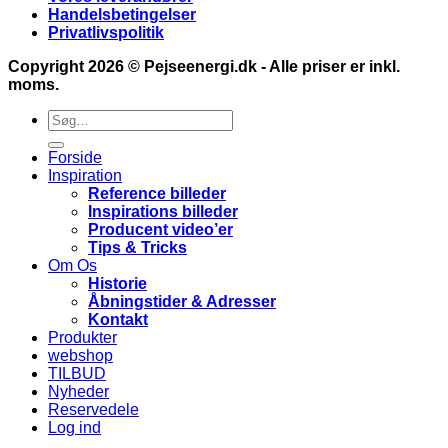
Handelsbetingelser
Privatlivspolitik
Copyright 2026 ©
Pejseenergi.dk
- Alle priser er inkl.
moms.
Søg
efter:
Forside
Inspiration
Reference billeder
Inspirations billeder
Producent video’er
Tips & Tricks
Om Os
Historie
Åbningstider & Adresser
Kontakt
Produkter
webshop
TILBUD
Nyheder
Reservedele
Log ind