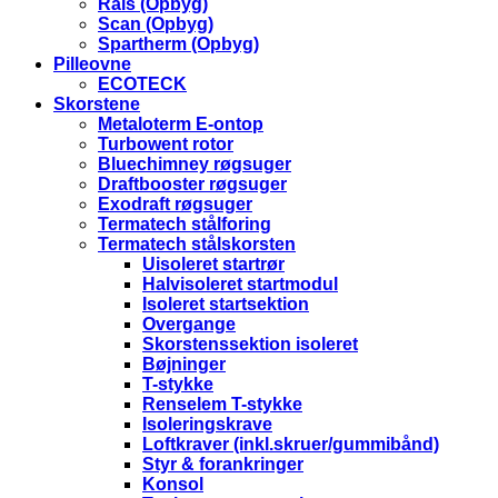
Rais (Opbyg)
Scan (Opbyg)
Spartherm (Opbyg)
Pilleovne
ECOTECK
Skorstene
Metaloterm E-ontop
Turbowent rotor
Bluechimney røgsuger
Draftbooster røgsuger
Exodraft røgsuger
Termatech stålforing
Termatech stålskorsten
Uisoleret startrør
Halvisoleret startmodul
Isoleret startsektion
Overgange
Skorstenssektion isoleret
Bøjninger
T-stykke
Renselem T-stykke
Isoleringskrave
Loftkraver (inkl.skruer/gummibånd)
Styr & forankringer
Konsol