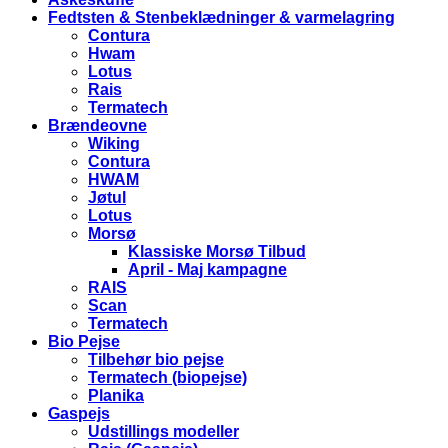
Fedtsten & Stenbeklædninger & varmelagring
Contura
Hwam
Lotus
Rais
Termatech
Brændeovne
Wiking
Contura
HWAM
Jøtul
Lotus
Morsø
Klassiske Morsø Tilbud
April - Maj kampagne
RAIS
Scan
Termatech
Bio Pejse
Tilbehør bio pejse
Termatech (biopejse)
Planika
Gaspejs
Udstillings modeller