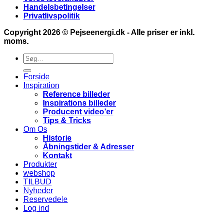
Handelsbetingelser
Privatlivspolitik
Copyright 2026 ©
Pejseenergi.dk
- Alle priser er inkl.
moms.
Søg
efter:
Forside
Inspiration
Reference billeder
Inspirations billeder
Producent video’er
Tips & Tricks
Om Os
Historie
Åbningstider & Adresser
Kontakt
Produkter
webshop
TILBUD
Nyheder
Reservedele
Log ind