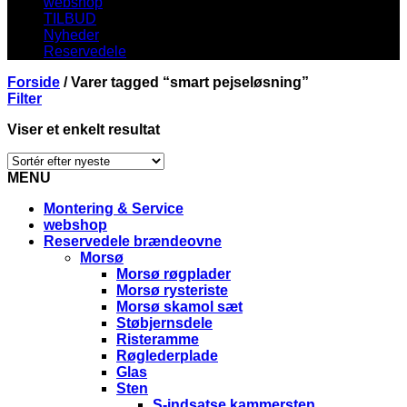
webshop
TILBUD
Nyheder
Reservedele
Forside
/
Varer tagged “smart pejseløsning”
Filter
Viser et enkelt resultat
MENU
Montering & Service
webshop
Reservedele brændeovne
Morsø
Morsø røgplader
Morsø rysteriste
Morsø skamol sæt
Støbjernsdele
Risteramme
Røglederplade
Glas
Sten
S-indsatse kammersten