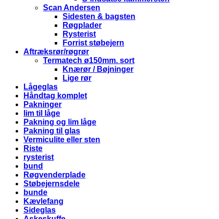
Scan Andersen
Sidesten & bagsten
Røgplader
Rysterist
Forrist støbejern
Aftræksrør/røgrør
Termatech ø150mm. sort
Knærør / Bøjninger
Lige rør
Lågeglas
Håndtag komplet
Pakninger
lim til låge
Pakning og lim låge
Pakning til glas
Vermiculite eller sten
Riste
rysterist
bund
Røgvenderplade
Støbejernsdele
bunde
Kævlefang
Sideglas
Askeskuffe