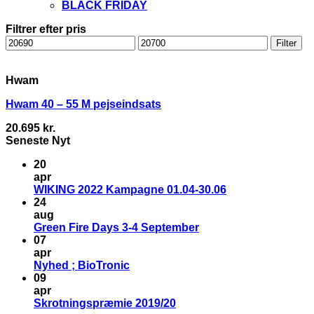
BLACK FRIDAY
Filtrer efter pris
Mindste
Højeste
Filter
pris
pris
Hwam
Hwam 40 – 55 M pejseindsats
20.695
kr.
Seneste Nyt
20
apr
WIKING 2022 Kampagne 01.04-30.06
24
aug
Green Fire Days 3-4 September
07
apr
Nyhed ; BioTronic
09
apr
Skrotningspræmie 2019/20