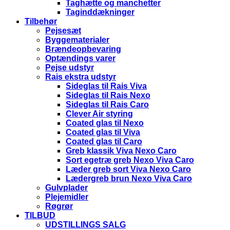
Taghætte og manchetter
Taginddækninger
Tilbehør
Pejsesæt
Byggematerialer
Brændeopbevaring
Optændings varer
Pejse udstyr
Rais ekstra udstyr
Sideglas til Rais Viva
Sideglas til Rais Nexo
Sideglas til Rais Caro
Clever Air styring
Coated glas til Nexo
Coated glas til Viva
Coated glas til Caro
Greb klassik Viva Nexo Caro
Sort egetræ greb Nexo Viva Caro
Læder greb sort Viva Nexo Caro
Lædergreb brun Nexo Viva Caro
Gulvplader
Plejemidler
Røgrør
TILBUD
UDSTILLINGS SALG