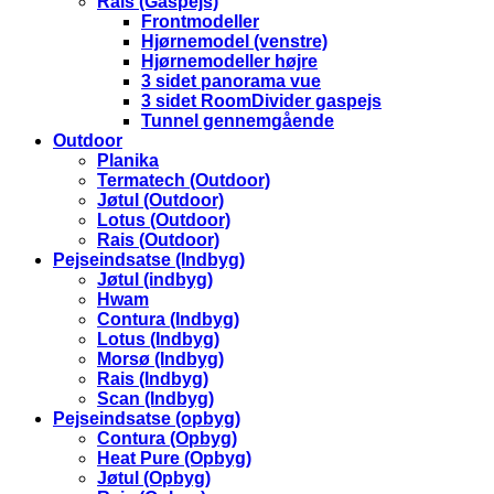
Rais (Gaspejs)
Frontmodeller
Hjørnemodel (venstre)
Hjørnemodeller højre
3 sidet panorama vue
3 sidet RoomDivider gaspejs
Tunnel gennemgående
Outdoor
Planika
Termatech (Outdoor)
Jøtul (Outdoor)
Lotus (Outdoor)
Rais (Outdoor)
Pejseindsatse (Indbyg)
Jøtul (indbyg)
Hwam
Contura (Indbyg)
Lotus (Indbyg)
Morsø (Indbyg)
Rais (Indbyg)
Scan (Indbyg)
Pejseindsatse (opbyg)
Contura (Opbyg)
Heat Pure (Opbyg)
Jøtul (Opbyg)