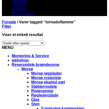
webshop
TILBUD
Nyheder
Reservedele
Forside
/
Varer tagged “tornadoflamme”
Filter
Viser et enkelt resultat
MENU
Montering & Service
webshop
Reservedele brændeovne
Morsø
Morsø røgplader
Morsø rysteriste
Morsø skamol sæt
Støbjernsdele
Risteramme
Røglederplade
Glas
Sten
S-indsatse kammersten