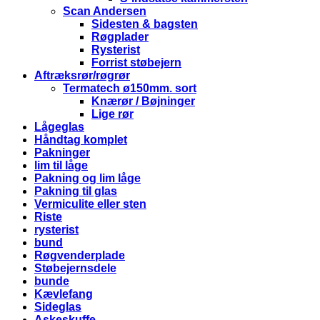
Scan Andersen
Sidesten & bagsten
Røgplader
Rysterist
Forrist støbejern
Aftræksrør/røgrør
Termatech ø150mm. sort
Knærør / Bøjninger
Lige rør
Lågeglas
Håndtag komplet
Pakninger
lim til låge
Pakning og lim låge
Pakning til glas
Vermiculite eller sten
Riste
rysterist
bund
Røgvenderplade
Støbejernsdele
bunde
Kævlefang
Sideglas
Askeskuffe