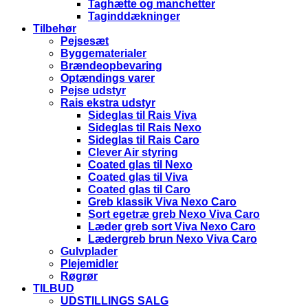
Taghætte og manchetter
Taginddækninger
Tilbehør
Pejsesæt
Byggematerialer
Brændeopbevaring
Optændings varer
Pejse udstyr
Rais ekstra udstyr
Sideglas til Rais Viva
Sideglas til Rais Nexo
Sideglas til Rais Caro
Clever Air styring
Coated glas til Nexo
Coated glas til Viva
Coated glas til Caro
Greb klassik Viva Nexo Caro
Sort egetræ greb Nexo Viva Caro
Læder greb sort Viva Nexo Caro
Lædergreb brun Nexo Viva Caro
Gulvplader
Plejemidler
Røgrør
TILBUD
UDSTILLINGS SALG