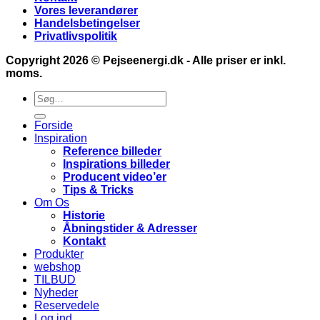
Vores leverandører
Handelsbetingelser
Privatlivspolitik
Copyright 2026 ©
Pejseenergi.dk
- Alle priser er inkl.
moms.
Søg
efter:
Forside
Inspiration
Reference billeder
Inspirations billeder
Producent video’er
Tips & Tricks
Om Os
Historie
Åbningstider & Adresser
Kontakt
Produkter
webshop
TILBUD
Nyheder
Reservedele
Log ind