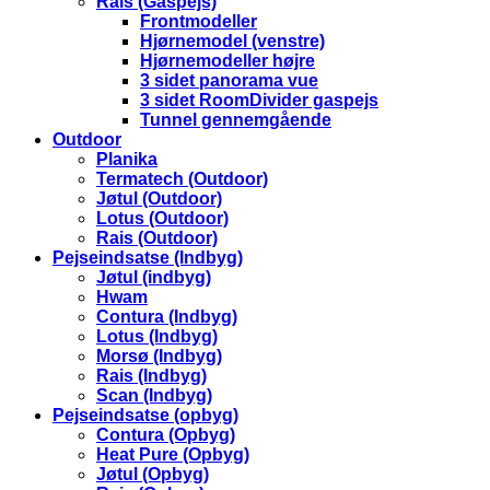
Rais (Gaspejs)
Frontmodeller
Hjørnemodel (venstre)
Hjørnemodeller højre
3 sidet panorama vue
3 sidet RoomDivider gaspejs
Tunnel gennemgående
Outdoor
Planika
Termatech (Outdoor)
Jøtul (Outdoor)
Lotus (Outdoor)
Rais (Outdoor)
Pejseindsatse (Indbyg)
Jøtul (indbyg)
Hwam
Contura (Indbyg)
Lotus (Indbyg)
Morsø (Indbyg)
Rais (Indbyg)
Scan (Indbyg)
Pejseindsatse (opbyg)
Contura (Opbyg)
Heat Pure (Opbyg)
Jøtul (Opbyg)