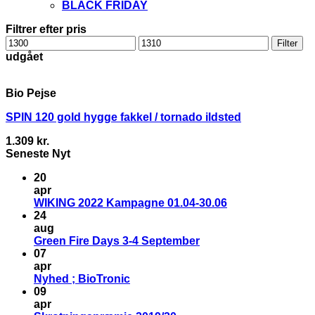
BLACK FRIDAY
Filtrer efter pris
Mindste
Højeste
Filter
pris
pris
udgået
Bio Pejse
SPIN 120 gold hygge fakkel / tornado ildsted
1.309
kr.
Seneste Nyt
20
apr
WIKING 2022 Kampagne 01.04-30.06
24
aug
Green Fire Days 3-4 September
07
apr
Nyhed ; BioTronic
09
apr