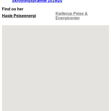
Skrotningspræmie 2019/20
Find os her
Kjellerup Pejse &
Hasle Pejseenergi
Energicenter