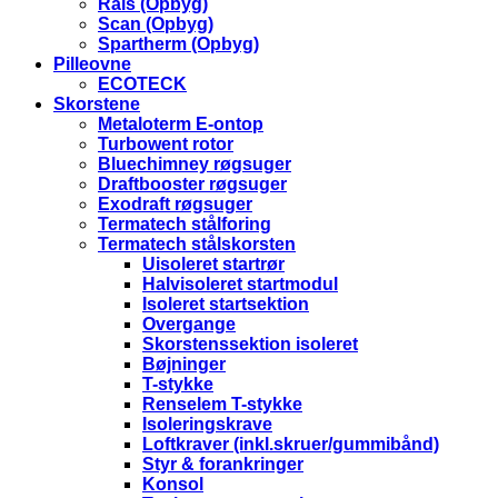
Rais (Opbyg)
Scan (Opbyg)
Spartherm (Opbyg)
Pilleovne
ECOTECK
Skorstene
Metaloterm E-ontop
Turbowent rotor
Bluechimney røgsuger
Draftbooster røgsuger
Exodraft røgsuger
Termatech stålforing
Termatech stålskorsten
Uisoleret startrør
Halvisoleret startmodul
Isoleret startsektion
Overgange
Skorstenssektion isoleret
Bøjninger
T-stykke
Renselem T-stykke
Isoleringskrave
Loftkraver (inkl.skruer/gummibånd)
Styr & forankringer
Konsol