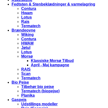
Fedtsten & Stenbeklædninger & varmelagring
Contura
Hwam
Lotus
Rais
Termatech
Brændeovne
Wiking
Contura
HWAM
Jøtul
Lotus
Morsø
Klassiske Morsø Tilbud
April - Maj kampagne
RAIS
Scan
Termatech
Bio Pejse
Tilbehør bio pejse
Termatech (biopejse)
Planika
Gaspejs
Udstillings modeller